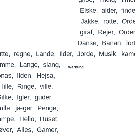
Elske
alder
find
Jakke
rotte
Orde
giraf
Rejer
Orde
Danse
Banan
lor
tte
regne
Lande
Ilder
Jorde
Musik
kam
umme
Lange
slang
Werbung
onas
Ilden
Hejsa
lille
Ringe
ville
ilke
Igler
guder
ulle
jæger
Penge
ampe
Hello
Huset
øver
Alles
Gamer