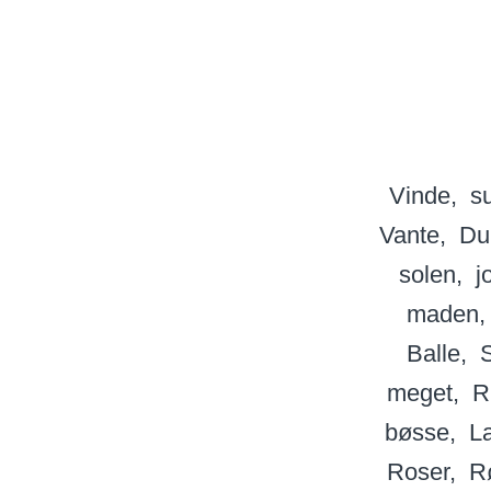
Vinde
su
Vante
D
solen
j
maden
Balle
S
meget
R
bøsse
L
Roser
R