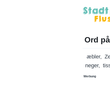
Ord på
æbler
Ze
neger
tis
Werbung