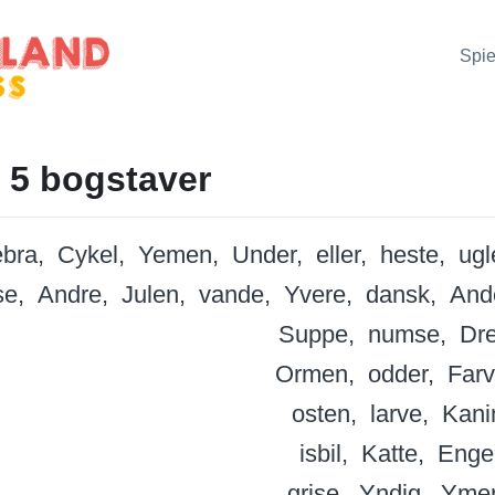
Spie
 5 bogstaver
bra
Cykel
Yemen
Under
eller
heste
ugl
se
Andre
Julen
vande
Yvere
dansk
And
Suppe
numse
Dr
Ormen
odder
Far
osten
larve
Kani
isbil
Katte
Enge
grise
Yndig
Yme