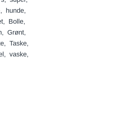
e
hunde
t
Bolle
n
Grønt
te
Taske
el
vaske