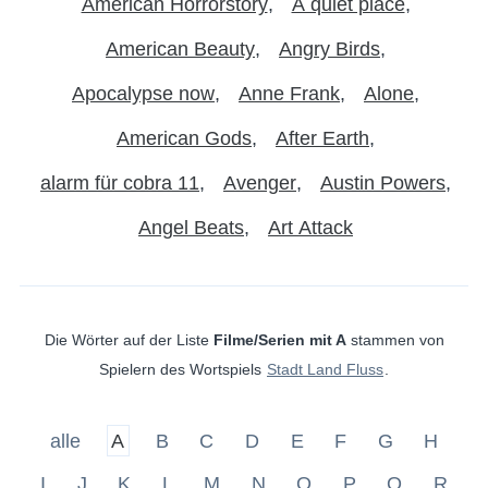
American Horrorstory
A quiet place
American Beauty
Angry Birds
Apocalypse now
Anne Frank
Alone
American Gods
After Earth
alarm für cobra 11
Avenger
Austin Powers
Angel Beats
Art Attack
Die Wörter auf der Liste
Filme/Serien mit A
stammen von
Spielern des Wortspiels
Stadt Land Fluss
.
alle
A
B
C
D
E
F
G
H
I
J
K
L
M
N
O
P
Q
R