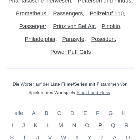
Phantastische Tierwesen
Petterson und Findus
Prometheus
Passengers
Polizeiruf 110
Passenger
Prinz von Bel Air
Pinokio
Philadelphia
Parasyte
Poseidon
Power Puff Girls
Die Wörter auf der Liste
Filme/Serien mit P
stammen von
Spielern des Wortspiels
Stadt Land Fluss
.
alle
A
B
C
D
E
F
G
H
I
J
K
L
M
N
O
P
Q
R
S
T
U
V
W
X
Y
Z
Ä
Ö