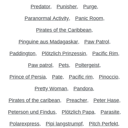
Predator
Punisher
Purge
Paranormal Activity
Panic Room
Pirates of the Caribbean
Pinguine aus Madagaskar
Paw Patrol
Paddington
Plötzlich Prinzessin
Pacific Rim
Paw patrol
Pets
Poltergeist
Prince of Persia
Pate
Pacific rim
Pinoccio
Pretty Woman
Pandora
Pirates of the caribean
Preacher
Peter Hase
Peterson und Findus
Plötzlich Papa
Parasite
Polarexpress
Pipi langstrumpf
Pitch Perfekt