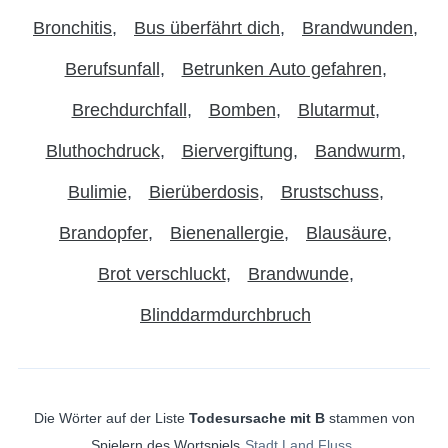
Bronchitis
Bus überfährt dich
Brandwunden
Berufsunfall
Betrunken Auto gefahren
Brechdurchfall
Bomben
Blutarmut
Bluthochdruck
Biervergiftung
Bandwurm
Bulimie
Bierüberdosis
Brustschuss
Brandopfer
Bienenallergie
Blausäure
Brot verschluckt
Brandwunde
Blinddarmdurchbruch
Die Wörter auf der Liste
Todesursache mit B
stammen von
Spielern des Wortspiels
Stadt Land Fluss
.