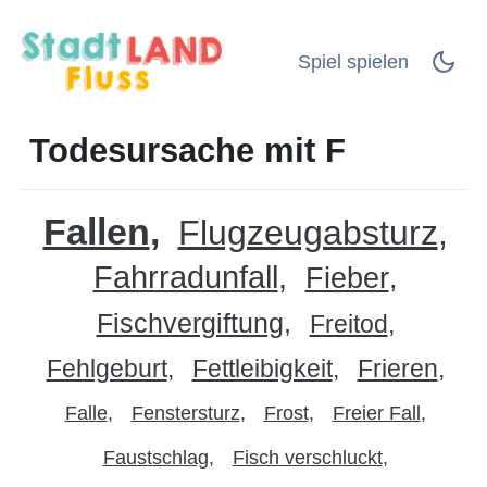
Spiel spielen
Todesursache mit F
Fallen
Flugzeugabsturz
Fahrradunfall
Fieber
Fischvergiftung
Freitod
Fehlgeburt
Fettleibigkeit
Frieren
Falle
Fenstersturz
Frost
Freier Fall
Faustschlag
Fisch verschluckt