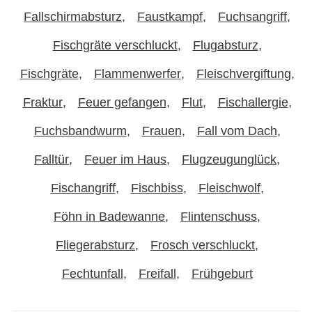
Fallschirmabsturz
Faustkampf
Fuchsangriff
Fischgräte verschluckt
Flugabsturz
Fischgräte
Flammenwerfer
Fleischvergiftung
Fraktur
Feuer gefangen
Flut
Fischallergie
Fuchsbandwurm
Frauen
Fall vom Dach
Falltür
Feuer im Haus
Flugzeugunglück
Fischangriff
Fischbiss
Fleischwolf
Föhn in Badewanne
Flintenschuss
Fliegerabsturz
Frosch verschluckt
Fechtunfall
Freifall
Frühgeburt