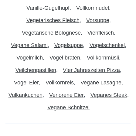
Vanille-Gugelhupf
Vollkornnudel
Vegetarisches Fleisch
Vorsuppe
Vegetarische Bolognese
Viehfleisch
Vegane Salami
Vogelsuppe
Vogelschenkel
Vogelmilch
Vogel braten
Vollkornmüsli
Veilchenpastillen
Vier Jahreszeiten Pizza
Vogel Eier
Vollkornreis
Vegane Lasagne
Vulkankuchen
Verlorene Eier
Veganes Steak
Vegane Schnitzel