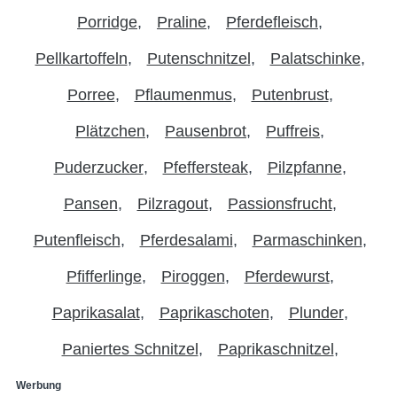
Porridge
Praline
Pferdefleisch
Pellkartoffeln
Putenschnitzel
Palatschinke
Porree
Pflaumenmus
Putenbrust
Plätzchen
Pausenbrot
Puffreis
Puderzucker
Pfeffersteak
Pilzpfanne
Pansen
Pilzragout
Passionsfrucht
Putenfleisch
Pferdesalami
Parmaschinken
Pfifferlinge
Piroggen
Pferdewurst
Paprikasalat
Paprikaschoten
Plunder
Paniertes Schnitzel
Paprikaschnitzel
Werbung