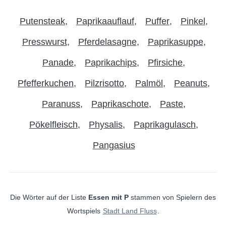
Putensteak
Paprikaauflauf
Puffer
Pinkel
Presswurst
Pferdelasagne
Paprikasuppe
Panade
Paprikachips
Pfirsiche
Pfefferkuchen
Pilzrisotto
Palmöl
Peanuts
Paranuss
Paprikaschote
Paste
Pökelfleisch
Physalis
Paprikagulasch
Pangasius
Die Wörter auf der Liste
Essen mit P
stammen von Spielern des
Wortspiels
Stadt Land Fluss
.