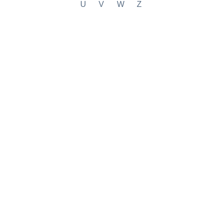
U
V
W
Z