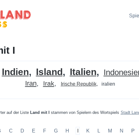
Spie
it I
Indien
Island
Italien
Indonesie
Iran
Irak
Irische Republik
iralien
ter auf der Liste
Land mit I
stammen von Spielern des Wortspiels
Stadt Lan
B
C
D
E
F
G
H
I
K
L
M
N
P