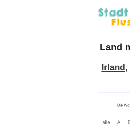
Land m
Irland
Die Wör
alle
A