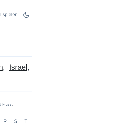
l spielen
n
Israel
d Fluss
.
R
S
T