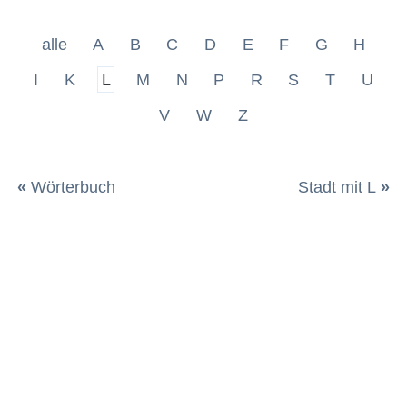
alle
A
B
C
D
E
F
G
H
I
K
L
M
N
P
R
S
T
U
V
W
Z
«
Wörterbuch
Stadt mit L
»