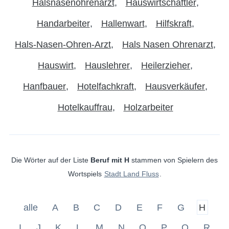
Halsnasenohrenarzt
Hauswirtschaftler
Handarbeiter
Hallenwart
Hilfskraft
Hals-Nasen-Ohren-Arzt
Hals Nasen Ohrenarzt
Hauswirt
Hauslehrer
Heilerzieher
Hanfbauer
Hotelfachkraft
Hausverkäufer
Hotelkauffrau
Holzarbeiter
Die Wörter auf der Liste
Beruf mit H
stammen von Spielern des
Wortspiels
Stadt Land Fluss
.
alle
A
B
C
D
E
F
G
H
I
J
K
L
M
N
O
P
Q
R