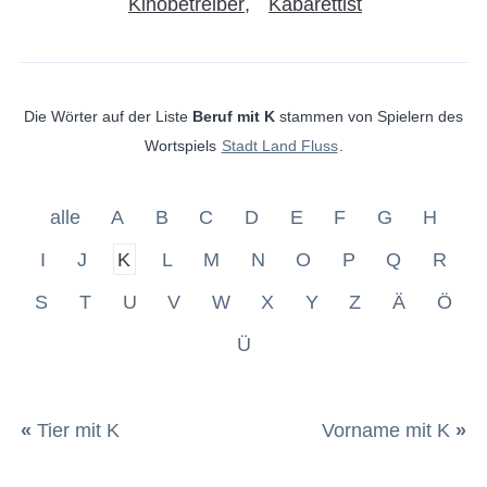
Kinobetreiber
Kabarettist
Die Wörter auf der Liste
Beruf mit K
stammen von Spielern des
Wortspiels
Stadt Land Fluss
.
alle
A
B
C
D
E
F
G
H
I
J
K
L
M
N
O
P
Q
R
S
T
U
V
W
X
Y
Z
Ä
Ö
Ü
«
Tier mit K
Vorname mit K
»