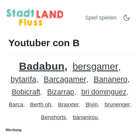
Spiel spielen
Youtuber con B
Badabun
bersgamer
bytarifa
Barcagamer
Bananero
Bobicraft
Bizarrap
bri dominguez
Barca
Berth oh
Braxxter
Biyin
brunenger
Benshorts
bananirou
Werbung