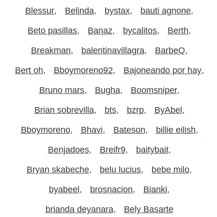
Blessur
Belinda
bystax
bauti agnone
Beto pasillas
Banaz
bycalitos
Berth
Breakman
balentinavillagra
BarbeQ
Bert oh
Bboymoreno92
Bajoneando por hay
Bruno mars
Bugha
Boomsniper
Brian sobrevilla
bts
bzrp
ByAbel
Bboymoreno
Bhavi
Bateson
billie eilish
Benjadoes
Breifr9
baitybait
Bryan skabeche
belu lucius
bebe milo
byabeel
brosnacion
Bianki
brianda deyanara
Bely Basarte