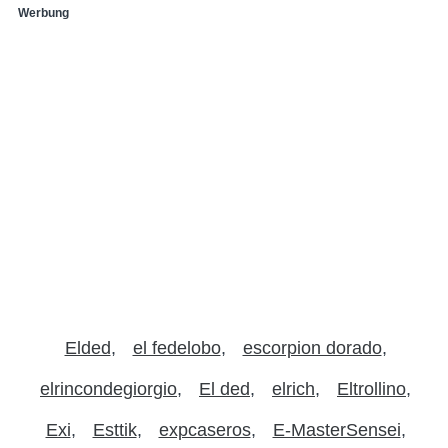
Werbung
Elded
el fedelobo
escorpion dorado
elrincondegiorgio
El ded
elrich
Eltrollino
Exi
Esttik
expcaseros
E-MasterSensei