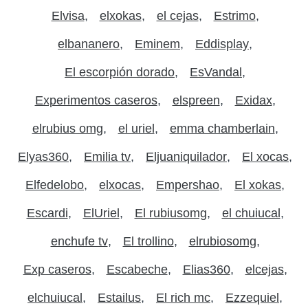
Elvisa
elxokas
el cejas
Estrimo
elbananero
Eminem
Eddisplay
El escorpión dorado
EsVandal
Experimentos caseros
elspreen
Exidax
elrubius omg
el uriel
emma chamberlain
Elyas360
Emilia tv
Eljuaniquilador
El xocas
Elfedelobo
elxocas
Empershao
El xokas
Escardi
ElUriel
El rubiusomg
el chuiucal
enchufe tv
El trollino
elrubiosomg
Exp caseros
Escabeche
Elias360
elcejas
elchuiucal
Estailus
El rich mc
Ezzequiel