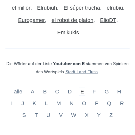
el millor
Elrubiuh
El súper trucha
elrubiu
Eurogamer
el robot de platon
ElioDT
Emikukis
Die Wörter auf der Liste
Youtuber con E
stammen von Spielern
des Wortspiels
Stadt Land Fluss
.
alle
A
B
C
D
E
F
G
H
I
J
K
L
M
N
O
P
Q
R
S
T
U
V
W
X
Y
Z