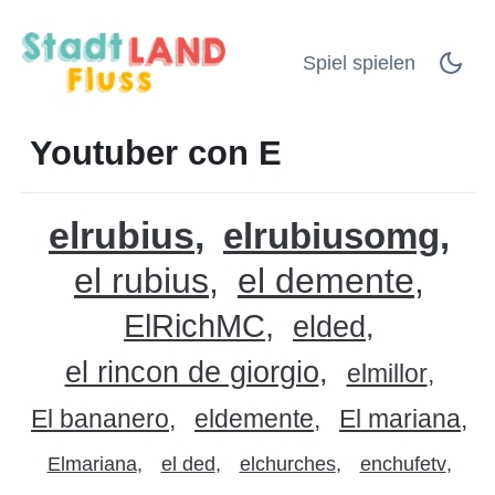
Spiel spielen
Youtuber con E
elrubius
elrubiusomg
el rubius
el demente
ElRichMC
elded
el rincon de giorgio
elmillor
El bananero
eldemente
El mariana
Elmariana
el ded
elchurches
enchufetv