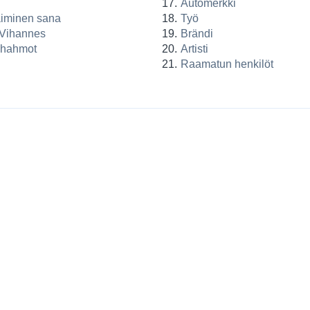
Automerkki
jaiminen sana
Työ
Vihannes
Brändi
t hahmot
Artisti
Raamatun henkilöt