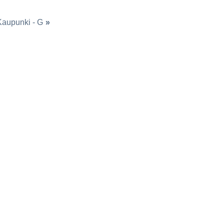
Kaupunki - G
»