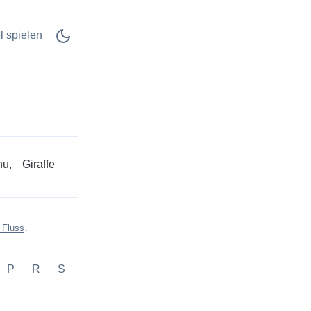
l spielen
nu
Giraffe
 Fluss
.
P
R
S