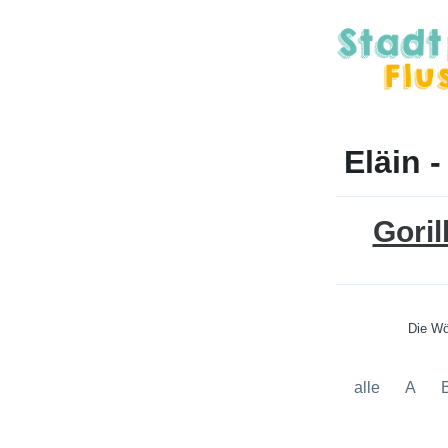
Eläin -
Goril
Die Wö
alle
A