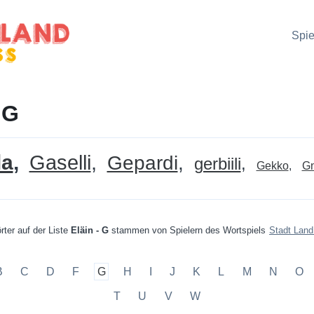
Spie
 G
la
Gaselli
Gepardi
gerbiili
Gekko
G
rter auf der Liste
Eläin - G
stammen von Spielern des Wortspiels
Stadt Land
B
C
D
F
G
H
I
J
K
L
M
N
O
T
U
V
W