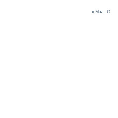
«
Maa - G