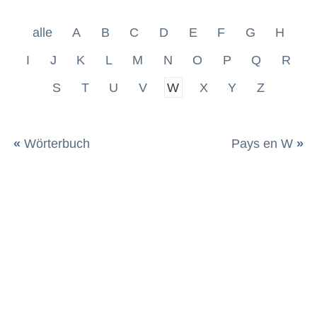
alle
A
B
C
D
E
F
G
H
I
J
K
L
M
N
O
P
Q
R
S
T
U
V
W
X
Y
Z
«
Wörterbuch
Pays en W
»