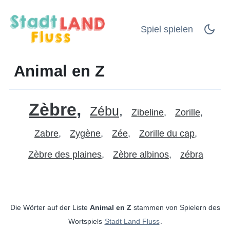
Spiel spielen
Animal en Z
Zèbre
Zébu
Zibeline
Zorille
Zabre
Zygène
Zée
Zorille du cap
Zèbre des plaines
Zèbre albinos
zébra
Die Wörter auf der Liste
Animal en Z
stammen von Spielern des
Wortspiels
Stadt Land Fluss
.