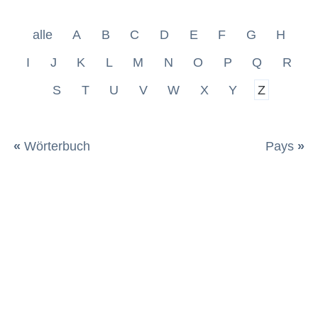
alle
A
B
C
D
E
F
G
H
I
J
K
L
M
N
O
P
Q
R
S
T
U
V
W
X
Y
Z
«
Wörterbuch
Pays
»