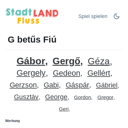
Spiel spielen
G betűs Fiú
Gábor
Gergő
Géza
Gergely
Gedeon
Gellért
Gerzson
Gabi
Gáspár
Gábriel
Gusztáv
George
Gordon
Gregor
Geri
Werbung