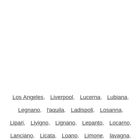
Los Angeles
Liverpool
Lucerna
Lubiana
Legnano
l'aquila
Ladispoli
Losanna
Lipari
Livigno
Lignano
Lepanto
Locarno
Lanciano
Licata
Loano
Limone
lavagna