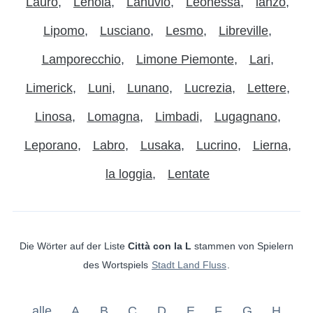
Lauro
Lenola
Lanuvio
Leonessa
lanzo
Lipomo
Lusciano
Lesmo
Libreville
Lamporecchio
Limone Piemonte
Lari
Limerick
Luni
Lunano
Lucrezia
Lettere
Linosa
Lomagna
Limbadi
Lugagnano
Leporano
Labro
Lusaka
Lucrino
Lierna
la loggia
Lentate
Die Wörter auf der Liste
Città con la L
stammen von Spielern
des Wortspiels
Stadt Land Fluss
.
alle
A
B
C
D
E
F
G
H