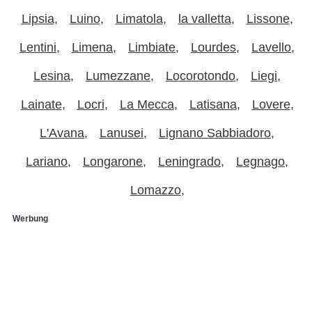
Lipsia
Luino
Limatola
la valletta
Lissone
Lentini
Limena
Limbiate
Lourdes
Lavello
Lesina
Lumezzane
Locorotondo
Liegi
Lainate
Locri
La Mecca
Latisana
Lovere
L'Avana
Lanusei
Lignano Sabbiadoro
Lariano
Longarone
Leningrado
Legnago
Lomazzo
Werbung