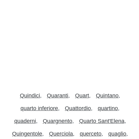
Quindici
Quaranti
Quart
Quintano
quarto inferiore
Quattordio
quartino
quaderni
Quargnento
Quarto Sant'Elena
Quingentole
Querciola
querceto
quaglio