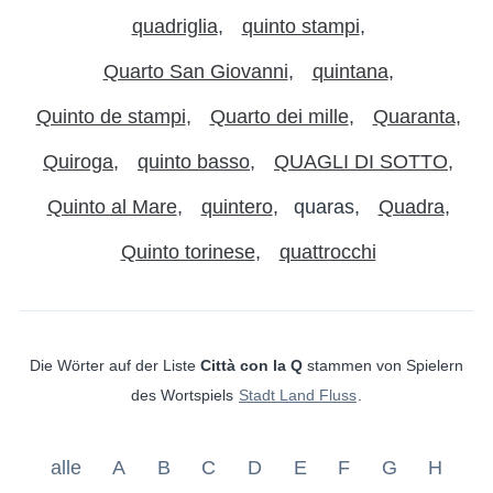
quadriglia
quinto stampi
Quarto San Giovanni
quintana
Quinto de stampi
Quarto dei mille
Quaranta
Quiroga
quinto basso
QUAGLI DI SOTTO
Quinto al Mare
quintero
quaras
Quadra
Quinto torinese
quattrocchi
Die Wörter auf der Liste
Città con la Q
stammen von Spielern
des Wortspiels
Stadt Land Fluss
.
alle
A
B
C
D
E
F
G
H