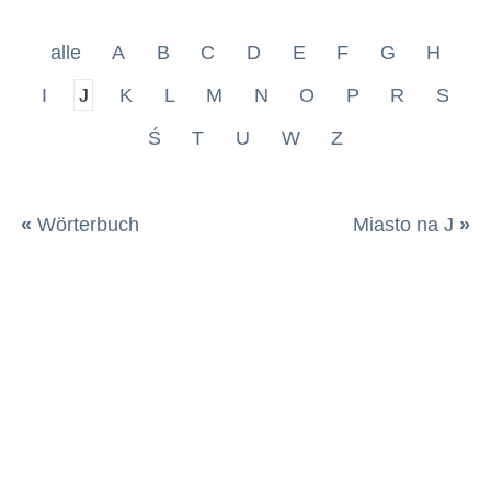
alle
A
B
C
D
E
F
G
H
I
J
K
L
M
N
O
P
R
S
Ś
T
U
W
Z
«
Wörterbuch
Miasto na J
»