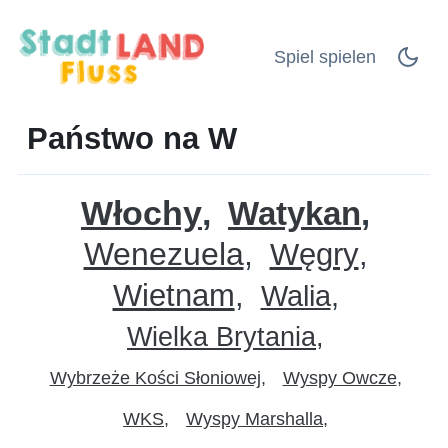
Spiel spielen
Państwo na W
Włochy
Watykan
Wenezuela
Węgry
Wietnam
Walia
Wielka Brytania
Wybrzeże Kości Słoniowej
Wyspy Owcze
WKS
Wyspy Marshalla