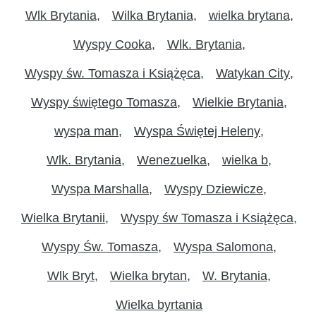
Wlk Brytania
Wilka Brytania
wielka brytana
Wyspy Cooka
Wlk. Brytania
Wyspy św. Tomasza i Książęca
Watykan City
Wyspy świętego Tomasza
Wielkie Brytania
wyspa man
Wyspa Świętej Heleny
Wlk. Brytania
Wenezuelka
wielka b
Wyspa Marshalla
Wyspy Dziewicze
Wielka Brytanii
Wyspy św Tomasza i Książęca
Wyspy Św. Tomasza
Wyspa Salomona
Wlk Bryt
Wielka brytan
W. Brytania
Wielka byrtania