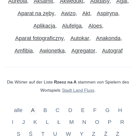
Aureola
Aksamit
Akwedukt
Adidasy
Agat
Aparat na zęby
Awizo
Akt
Aspiryna
Aplikacja
Alufelga
Aloes
Aparat fotograficzny
Autokar
Anakonda
Amfibia
Awionetka
Agregator
Autograf
Die Wörter auf der Liste
Rzecz na A
stammen von Spielern des
Wortspiels
Stadt Land Fluss
.
alle
A
B
C
D
E
F
G
H
I
J
K
L
Ł
M
N
O
P
R
S
Ś
T
U
W
Y
Z
Ź
Ż