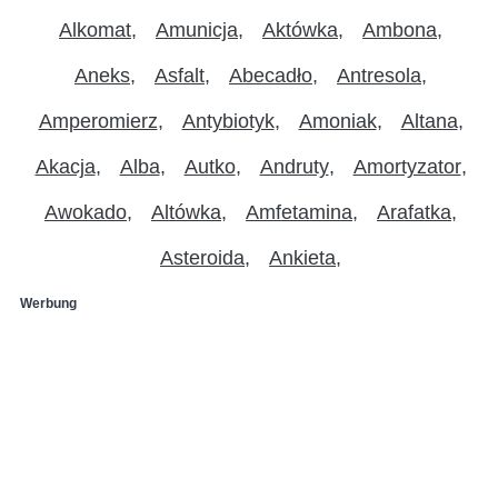
Alkomat
Amunicja
Aktówka
Ambona
Aneks
Asfalt
Abecadło
Antresola
Amperomierz
Antybiotyk
Amoniak
Altana
Akacja
Alba
Autko
Andruty
Amortyzator
Awokado
Altówka
Amfetamina
Arafatka
Asteroida
Ankieta
Werbung