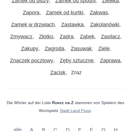
Zamek od bluzy
Zamek od spodni
Zlewka
Zapora
Zamek od kurtki
Zakwas
Zamek w drzwiach
Zastawka
Zakolanówki
Zmywacz
Złotko
Zadra
Ząbek
Zasilacz
Zakupy
Zagroda
Zasuwak
Ziele
Znaczek pocztowy
Zęby sztuczne
Zaprawa
Zacisk
Zraz
Die Wörter auf der Liste
Rzecz na Z
stammen von Spielern des
Wortspiels
Stadt Land Fluss
.
alle
A
B
C
D
E
F
G
H