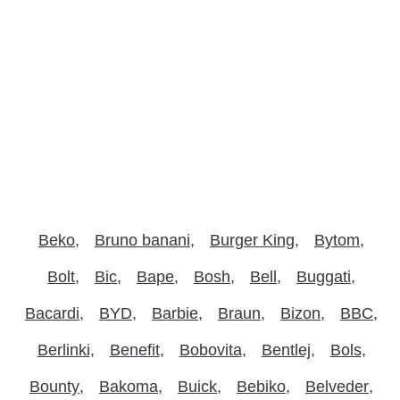
Beko
Bruno banani
Burger King
Bytom
Bolt
Bic
Bape
Bosh
Bell
Buggati
Bacardi
BYD
Barbie
Braun
Bizon
BBC
Berlinki
Benefit
Bobovita
Bentlej
Bols
Bounty
Bakoma
Buick
Bebiko
Belveder