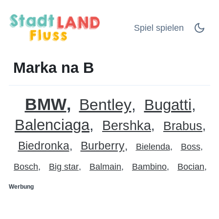
Spiel spielen
Marka na B
BMW
Bentley
Bugatti
Balenciaga
Bershka
Brabus
Biedronka
Burberry
Bielenda
Boss
Bosch
Big star
Balmain
Bambino
Bocian
Werbung