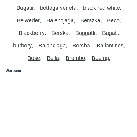
Bugatii
bottega veneta
black red white
Belweder
Balencjaga
Berszka
Beco
Blackberry
Berska
Buggatti
Bugati
burbery
Balanciaga
Bersha
Ballantines
Bose
Bella
Brembo
Boeing
Werbung