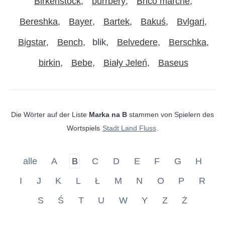
Birkenstock
burrbery
Brico marche
Bereshka
Bayer
Bartek
Bakuś
Bvlgari
Bigstar
Bench
blik
Belvedere
Berschka
birkin
Bebe
Biały Jeleń
Baseus
Die Wörter auf der Liste
Marka na B
stammen von Spielern des
Wortspiels
Stadt Land Fluss
.
alle
A
B
C
D
E
F
G
H
I
J
K
L
Ł
M
N
O
P
R
S
Ś
T
U
W
Y
Z
Ż