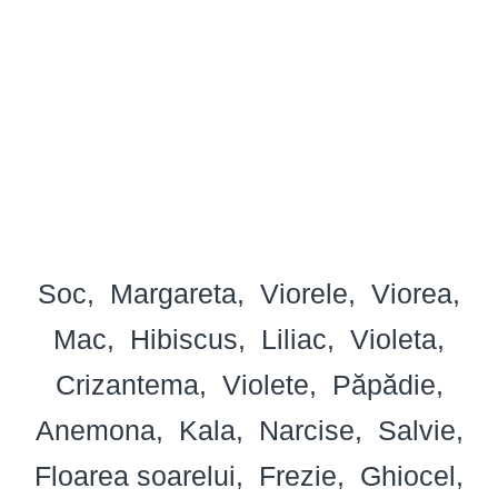
Soc
Margareta
Viorele
Viorea
Mac
Hibiscus
Liliac
Violeta
Crizantema
Violete
Păpădie
Anemona
Kala
Narcise
Salvie
Floarea soarelui
Frezie
Ghiocel