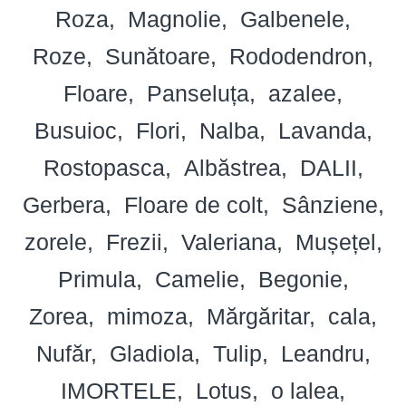
Roza
Magnolie
Galbenele
Roze
Sunătoare
Rododendron
Floare
Panseluța
azalee
Busuioc
Flori
Nalba
Lavanda
Rostopasca
Albăstrea
DALII
Gerbera
Floare de colt
Sânziene
zorele
Frezii
Valeriana
Mușețel
Primula
Camelie
Begonie
Zorea
mimoza
Mărgăritar
cala
Nufăr
Gladiola
Tulip
Leandru
IMORTELE
Lotus
o lalea