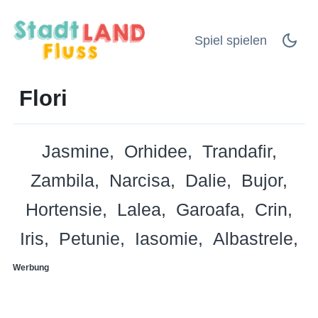
Spiel spielen
Flori
Jasmine
Orhidee
Trandafir
Zambila
Narcisa
Dalie
Bujor
Hortensie
Lalea
Garoafa
Crin
Iris
Petunie
Iasomie
Albastrele
Werbung