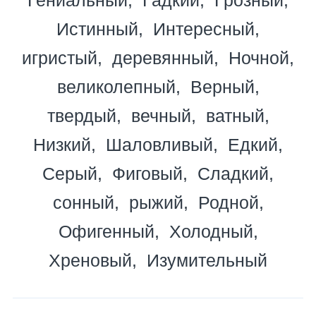
Истинный
Интересный
игристый
деревянный
Ночной
великолепный
Верный
твердый
вечный
ватный
Низкий
Шаловливый
Едкий
Серый
Фиговый
Сладкий
сонный
рыжий
Родной
Офигенный
Холодный
Хреновый
Изумительный