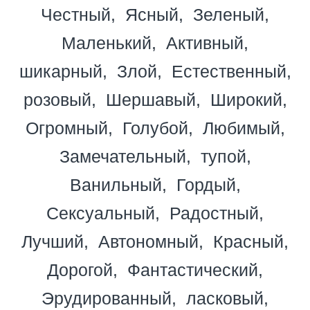
Честный
Ясный
Зеленый
Маленький
Активный
шикарный
Злой
Естественный
розовый
Шершавый
Широкий
Огромный
Голубой
Любимый
Замечательный
тупой
Ванильный
Гордый
Сексуальный
Радостный
Лучший
Автономный
Красный
Дорогой
Фантастический
Эрудированный
ласковый