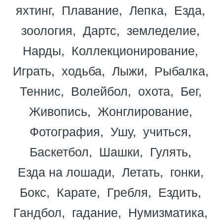
яхтинг
Плавание
Лепка
Езда
зоология
Дартс
земледелие
Нарды
Коллекционирование
Играть
ходьба
Лыжи
Рыбалка
Теннис
Волейбол
охота
Бег
Живопись
Жонглирование
Фотография
Ушу
учиться
Баскетбол
Шашки
Гулять
Езда на лошади
Летать
гонки
Бокс
Карате
Гребля
Ездить
Гандбол
гадание
Нумизматика