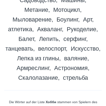
Метание
Мотоцикл
Мыловарение
Боулинг
Арт
атлетика
Акваланг
Рукоделие
Балет
Лепить
серфинг
танцевать
велоспорт
Искусство
Лепка из глины
валяние
Армреслинг
Астрономия
Скалолазание
стрельба
Die Wörter auf der Liste
Хобби
stammen von Spielern des