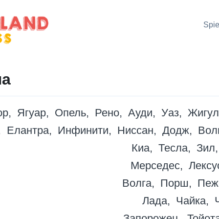
Spie
на
ор
Ягуар
Опель
Рено
Ауди
Уаз
Жигул
Елантра
Инфинити
Ниссан
Додж
Вол
Киа
Тесла
Зил
Мерседес
Лексу
Волга
Порш
Пеж
Лада
Чайка
Запорожец
Тойот