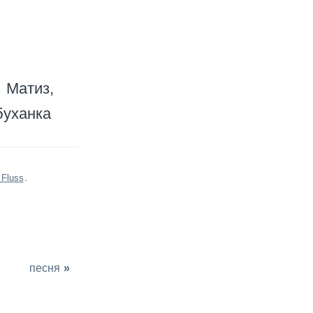
Матиз
буханка
 Fluss
.
песня
»