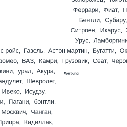
Феррари
Фиат
Н
Бентли
Субару
Ситроен
Икарус
Урус
Ламборгин
с ройс
Газель
Астон мартин
Бугатти
Ок
ромео
ВАЗ
Камри
Грузовик
Сеат
Черо
жини
урал
Акура
Werbung
андулет
Шевролет
Ивеко
Исудзу
и
Пагани
бэнтли
Москвич
Чанган
Приора
Кадиллак