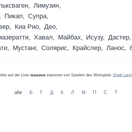
льксваген
Лимузин
Пикап
Супра
вер
Киа Рио
Део
мазератти
Хавал
Майбах
Исузу
Дастер
ати
Мустанг
Солярис
Крайслер
Ланос
rter auf der Liste
машина
stammen von Spielern des Wortspiels
Stadt Land
alle
Б
Г
Д
К
Л
М
П
С
Т