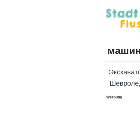
маши
Экскават
Шевроле
Werbung