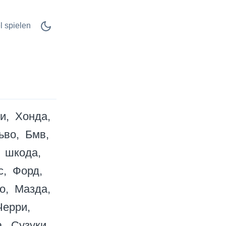
l spielen
и
Хонда
ьво
Бмв
шкода
с
Форд
о
Мазда
Черри
а
Сузуки