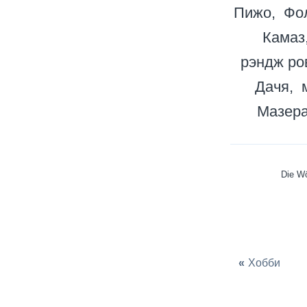
Пижо
Фо
Камаз
рэндж ро
Дачя
Мазер
Die Wö
«
Хобби