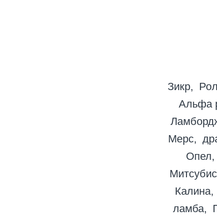
Зикр
Рол
Альфа 
Ламборд
Мерс
др
Опел
Митсубис
Калина
ламба