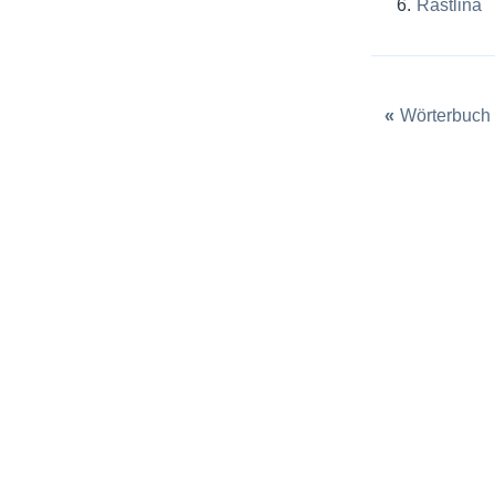
Rastlina
«
Wörterbuch