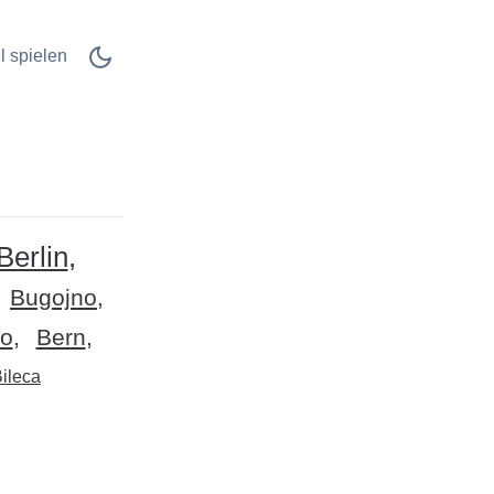
l spielen
Berlin
Bugojno
ko
Bern
ileca