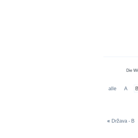
Die Wö
alle
A
«
Država - B