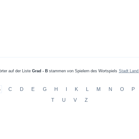
rter auf der Liste
Grad - B
stammen von Spielern des Wortspiels
Stadt Land
B
C
D
E
G
H
I
K
L
M
N
O
P
T
U
V
Z