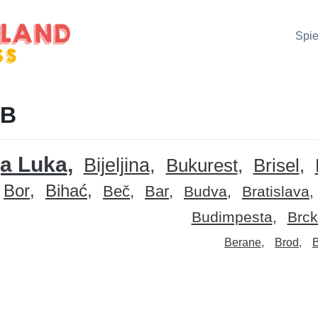
Spie
 B
a Luka
Bijeljina
Bukurest
Brisel
Bor
Bihać
Beč
Bar
Budva
Bratislava
Budimpesta
Brc
Berane
Brod
B