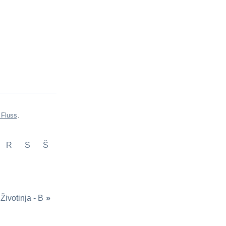
 Fluss
.
R
S
Š
Životinja - B
»