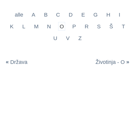
alle
A
B
C
D
E
G
H
I
K
L
M
N
O
P
R
S
Š
T
U
V
Z
«
Država
Životinja - O
»