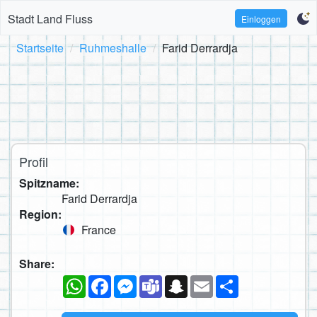
Stadt Land Fluss
Einloggen
Startseite
Ruhmeshalle
Farid Derrardja
Profil
Spitzname:
Farid Derrardja
Region:
France
Share:
WhatsApp
Facebook
Messenger
Teams
Snapchat
Email
Teilen