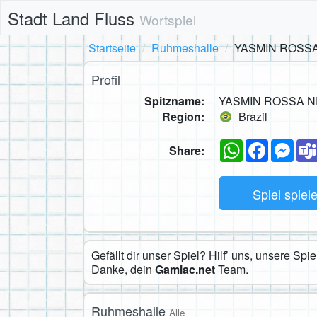
Stadt Land Fluss
Wortspiel
Startseite
Ruhmeshalle
YASMIN ROSS
Profil
Spitzname:
YASMIN ROSSA N
Region:
Brazil
WhatsApp
Faceboo
Mes
Share:
Spiel spiel
Gefällt dir unser Spiel? Hilf’ uns, unsere Sp
Danke, dein
Gamiac.net
Team.
Ruhmeshalle
Alle