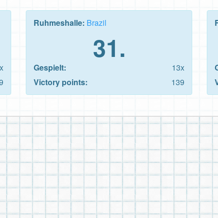
Ruhmeshalle:
Brazil
31.
x
Gespielt:
13x
9
Victory points:
139