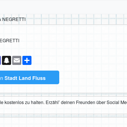
A NEGRETTI
EGRETTI
k
senger
Teams
Snapchat
Email
Teilen
en
Stadt Land Fluss
iele kostenlos zu halten. Erzähl’ deinen Freunden über Social M