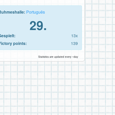
Ruhmeshalle:
Português
29.
Gespielt:
13x
Victory points:
139
Statistics are updated every ~day