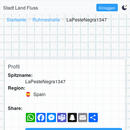
Stadt Land Fluss
Einloggen
Startseite
Ruhmeshalle
LaPesteNegra1347
Profil
Spitzname:
LaPesteNegra1347
Region:
Spain
Share:
WhatsApp
Facebook
Messenger
Teams
Snapchat
Email
Teilen