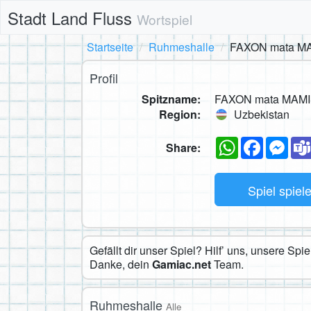
Stadt Land Fluss
Wortspiel
Startseite
Ruhmeshalle
FAXON mata M
Profil
Spitzname:
FAXON mata MAM
Region:
Uzbekistan
WhatsApp
Faceboo
Mes
Share:
Spiel spiel
Gefällt dir unser Spiel? Hilf’ uns, unsere Sp
Danke, dein
Gamiac.net
Team.
Ruhmeshalle
Alle