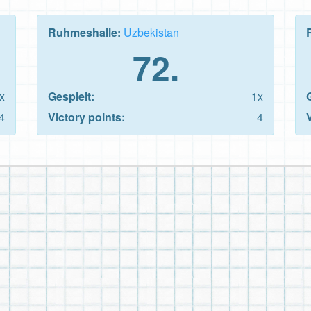
Ruhmeshalle:
Uzbekistan
72.
x
Gespielt:
1x
4
Victory points:
4