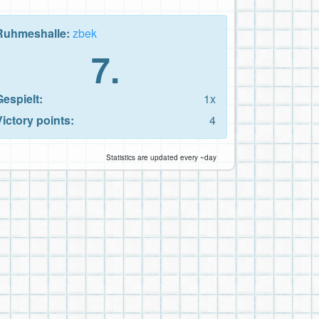
Ruhmeshalle:
zbek
7.
Gespielt:
1x
Victory points:
4
Statistics are updated every ~day