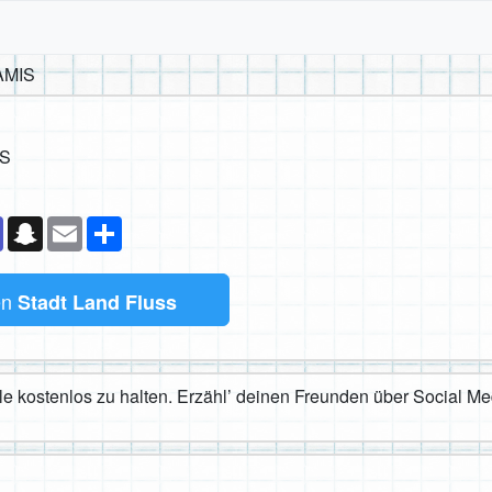
AMIS
IS
k
senger
Teams
Snapchat
Email
Teilen
en
Stadt Land Fluss
iele kostenlos zu halten. Erzähl’ deinen Freunden über Social M