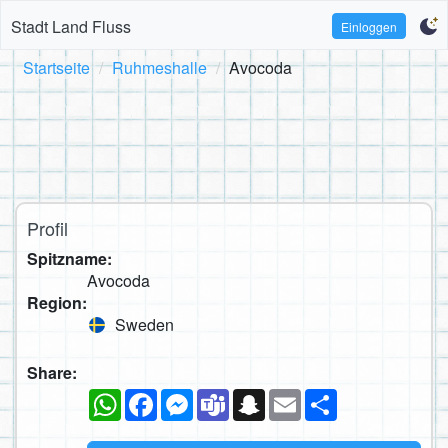
Stadt Land Fluss
Einloggen
Startseite
Ruhmeshalle
Avocoda
Profil
Spitzname:
Avocoda
Region:
Sweden
Share:
WhatsApp
Facebook
Messenger
Teams
Snapchat
Email
Teilen