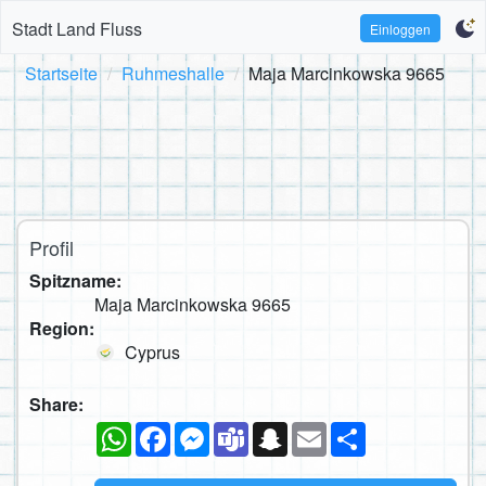
Stadt Land Fluss
Einloggen
Startseite
Ruhmeshalle
Maja Marcinkowska 9665
Profil
Spitzname:
Maja Marcinkowska 9665
Region:
Cyprus
Share:
WhatsApp
Facebook
Messenger
Teams
Snapchat
Email
Teilen