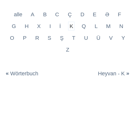
alle
A
B
C
Ç
D
E
Ə
F
G
H
X
I
İ
K
Q
L
M
N
O
P
R
S
Ş
T
U
Ü
V
Y
Z
«
Wörterbuch
Heyvan - K
»