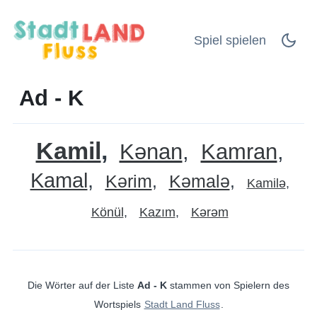
Spiel spielen
Ad - K
Kamil
Kənan
Kamran
Kamal
Kərim
Kəmalə
Kamilə
Könül
Kazım
Kərəm
Die Wörter auf der Liste
Ad - K
stammen von Spielern des
Wortspiels
Stadt Land Fluss
.