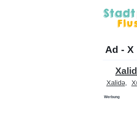
Ad - X
Xalid
Xalidə
X
Werbung