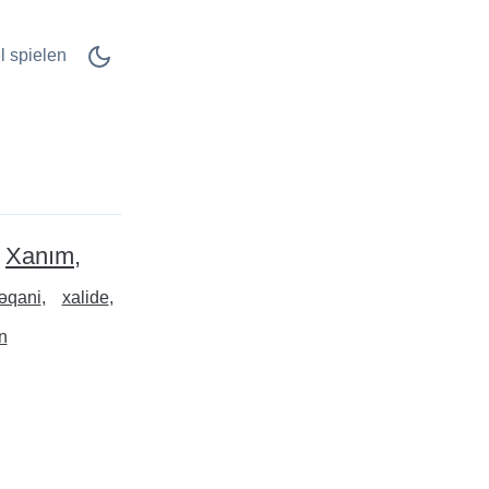
l spielen
Xanım
əqani
xalide
n