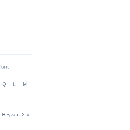
Fluss
.
Q
L
M
Heyvan - X
»