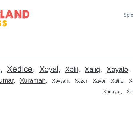
Spie
Xədicə
Xəyal
Xəlil
Xaliq
Xəyalə
umar
Xuraman
Xəyyam
Xəzər
Xavər
Xatirə
X
Xudayar
Xa