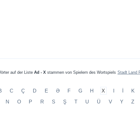
örter auf der Liste
Ad - X
stammen von Spielern des Wortspiels
Stadt Land 
B
C
Ç
D
E
Ə
F
G
H
X
I
İ
K
N
O
P
R
S
Ş
T
U
Ü
V
Y
Z