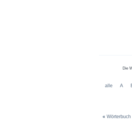
Die W
alle
A
«
Wörterbuch