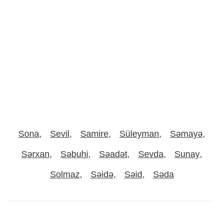
Sona
Sevil
Samire
Süleyman
Səmayə
Sərxan
Səbuhi
Səadət
Sevda
Sunay
Solmaz
Səidə
Səid
Səda