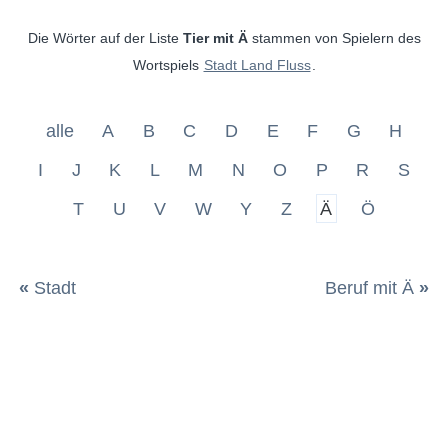
Die Wörter auf der Liste
Tier mit Ä
stammen von Spielern des
Wortspiels
Stadt Land Fluss
.
alle
A
B
C
D
E
F
G
H
I
J
K
L
M
N
O
P
R
S
T
U
V
W
Y
Z
Ä
Ö
«
Stadt
Beruf mit Ä
»