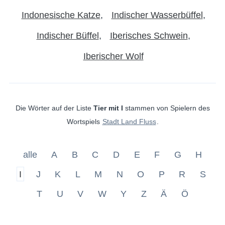
Indonesische Katze
Indischer Wasserbüffel
Indischer Büffel
Iberisches Schwein
Iberischer Wolf
Die Wörter auf der Liste
Tier mit I
stammen von Spielern des
Wortspiels
Stadt Land Fluss
.
alle
A
B
C
D
E
F
G
H
I
J
K
L
M
N
O
P
R
S
T
U
V
W
Y
Z
Ä
Ö