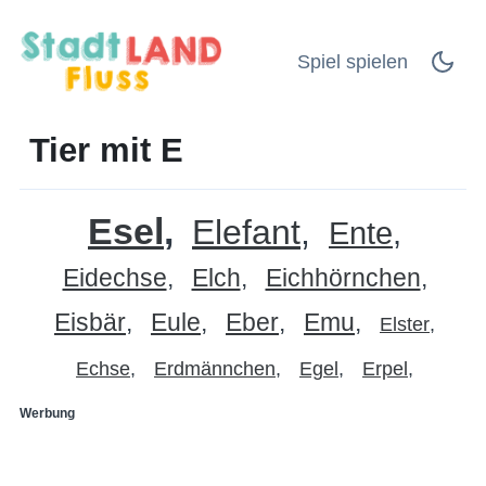
Spiel spielen
Tier mit E
Esel
Elefant
Ente
Eidechse
Elch
Eichhörnchen
Eisbär
Eule
Eber
Emu
Elster
Echse
Erdmännchen
Egel
Erpel
Werbung