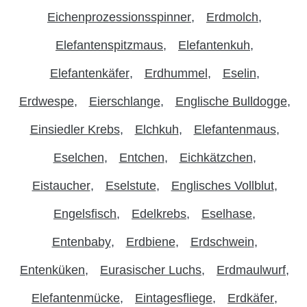
Eichenprozessionsspinner
Erdmolch
Elefantenspitzmaus
Elefantenkuh
Elefantenkäfer
Erdhummel
Eselin
Erdwespe
Eierschlange
Englische Bulldogge
Einsiedler Krebs
Elchkuh
Elefantenmaus
Eselchen
Entchen
Eichkätzchen
Eistaucher
Eselstute
Englisches Vollblut
Engelsfisch
Edelkrebs
Eselhase
Entenbaby
Erdbiene
Erdschwein
Entenküken
Eurasischer Luchs
Erdmaulwurf
Elefantenmücke
Eintagesfliege
Erdkäfer