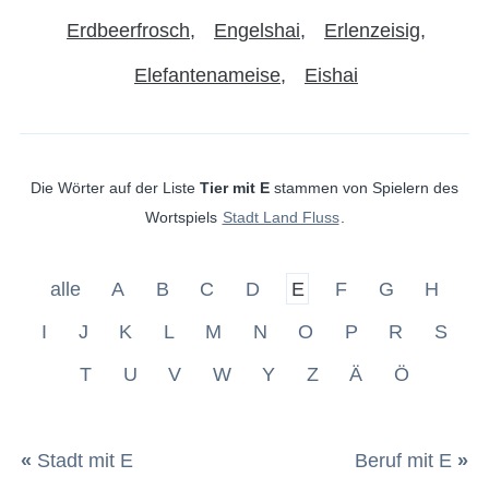
Erdbeerfrosch
Engelshai
Erlenzeisig
Elefantenameise
Eishai
Die Wörter auf der Liste
Tier mit E
stammen von Spielern des
Wortspiels
Stadt Land Fluss
.
alle
A
B
C
D
E
F
G
H
I
J
K
L
M
N
O
P
R
S
T
U
V
W
Y
Z
Ä
Ö
«
Stadt mit E
Beruf mit E
»