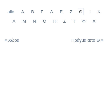
alle
Α
Β
Γ
Δ
Ε
Ζ
Θ
Ι
Κ
Λ
Μ
Ν
Ο
Π
Σ
Τ
Φ
Χ
«
Χώρα
Πράγμα απο Θ
»