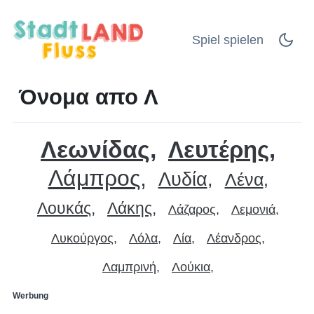
Spiel spielen
Όνομα απο Λ
Λεωνίδας
Λευτέρης
Λάμπρος
Λυδία
Λένα
Λουκάς
Λάκης
Λάζαρος
Λεμονιά
Λυκούργος
Λόλα
Λία
Λέανδρος
Λαμπρινή
Λούκια
Werbung