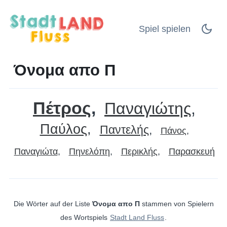
Spiel spielen
Όνομα απο Π
Πέτρος
Παναγιώτης
Παύλος
Παντελής
Πάνος
Παναγιώτα
Πηνελόπη
Περικλής
Παρασκευή
Die Wörter auf der Liste
Όνομα απο Π
stammen von Spielern
des Wortspiels
Stadt Land Fluss
.