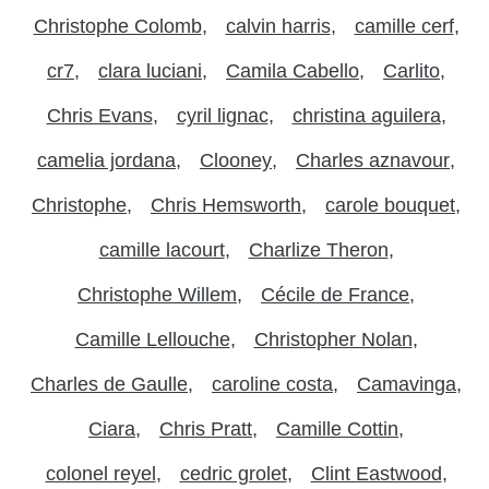
Christophe Colomb
calvin harris
camille cerf
cr7
clara luciani
Camila Cabello
Carlito
Chris Evans
cyril lignac
christina aguilera
camelia jordana
Clooney
Charles aznavour
Christophe
Chris Hemsworth
carole bouquet
camille lacourt
Charlize Theron
Christophe Willem
Cécile de France
Camille Lellouche
Christopher Nolan
Charles de Gaulle
caroline costa
Camavinga
Ciara
Chris Pratt
Camille Cottin
colonel reyel
cedric grolet
Clint Eastwood