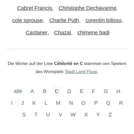
Cabrel Francis
Christophe Dechavanne
cole sprouse
Charlie Puth
corentin tolisso
Castaner
Chazal
chimene badi
Die Wörter auf der Liste
Célébrité en C
stammen von Spielern
des Wortspiels
Stadt Land Fluss
.
alle
A
B
C
D
E
F
G
H
I
J
K
L
M
N
O
P
Q
R
S
T
U
V
W
X
Y
Z