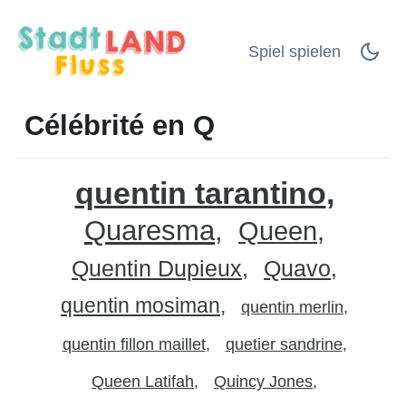
Spiel spielen
Célébrité en Q
quentin tarantino
Quaresma
Queen
Quentin Dupieux
Quavo
quentin mosiman
quentin merlin
quentin fillon maillet
quetier sandrine
Queen Latifah
Quincy Jones