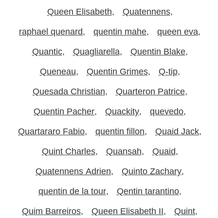
Queen Elisabeth
Quatennens
raphael quenard
quentin mahe
queen eva
Quantic
Quagliarella
Quentin Blake
Queneau
Quentin Grimes
Q-tip
Quesada Christian
Quarteron Patrice
Quentin Pacher
Quackity
quevedo
Quartararo Fabio
quentin fillon
Quaid Jack
Quint Charles
Quansah
Quaid
Quatennens Adrien
Quinto Zachary
quentin de la tour
Qentin tarantino
Quim Barreiros
Queen Elisabeth II
Quint