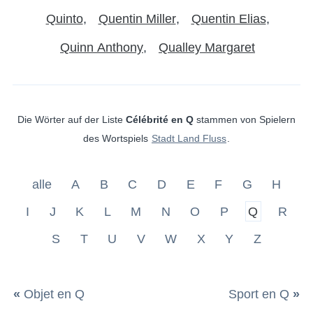
Quinto
Quentin Miller
Quentin Elias
Quinn Anthony
Qualley Margaret
Die Wörter auf der Liste
Célébrité en Q
stammen von Spielern
des Wortspiels
Stadt Land Fluss
.
alle
A
B
C
D
E
F
G
H
I
J
K
L
M
N
O
P
Q
R
S
T
U
V
W
X
Y
Z
«
Objet en Q
Sport en Q
»