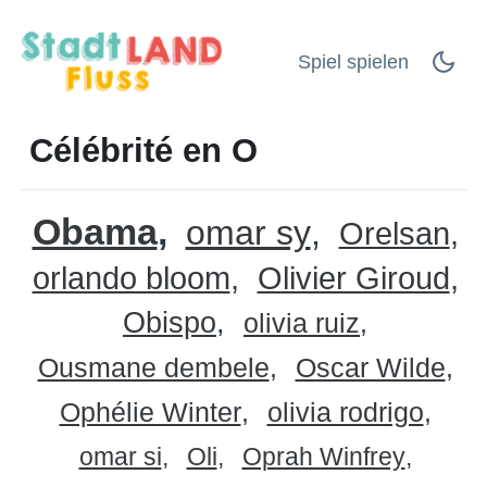
Spiel spielen
Célébrité en O
Obama
omar sy
Orelsan
orlando bloom
Olivier Giroud
Obispo
olivia ruiz
Ousmane dembele
Oscar Wilde
Ophélie Winter
olivia rodrigo
omar si
Oli
Oprah Winfrey