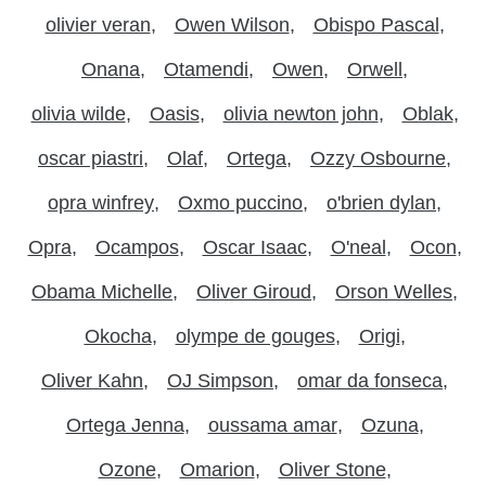
olivier veran
Owen Wilson
Obispo Pascal
Onana
Otamendi
Owen
Orwell
olivia wilde
Oasis
olivia newton john
Oblak
oscar piastri
Olaf
Ortega
Ozzy Osbourne
opra winfrey
Oxmo puccino
o'brien dylan
Opra
Ocampos
Oscar Isaac
O'neal
Ocon
Obama Michelle
Oliver Giroud
Orson Welles
Okocha
olympe de gouges
Origi
Oliver Kahn
OJ Simpson
omar da fonseca
Ortega Jenna
oussama amar
Ozuna
Ozone
Omarion
Oliver Stone