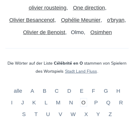
olivier rousteing
One direction
Olivier Besancenot
Ophélie Meunier
o'bryan
Olivier de Benoist
Olmo
Osimhen
Die Wörter auf der Liste
Célébrité en O
stammen von Spielern
des Wortspiels
Stadt Land Fluss
.
alle
A
B
C
D
E
F
G
H
I
J
K
L
M
N
O
P
Q
R
S
T
U
V
W
X
Y
Z